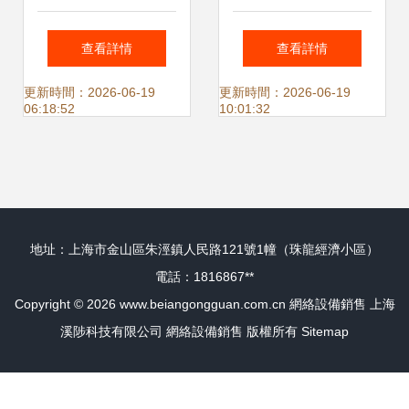
網絡設備銷售 品牌
造行業現狀與網絡
查看詳情
查看詳情
排行榜與十大商家
設備銷售崗位解析
更新時間：2026-06-19
更新時間：2026-06-19
06:18:52
10:01:32
解析
地址：上海市金山區朱涇鎮人民路121號1幢（珠龍經濟小區）
電話：1816867**
Copyright © 2026
www.beiangongguan.com.cn
網絡設備銷售
上海
溪陟科技有限公司
網絡設備銷售
版權所有
Sitemap